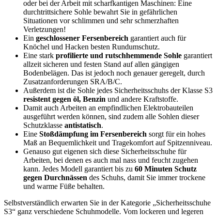
oder bei der Arbeit mit scharfkantigen Maschinen: Eine
durchtrittsichere Sohle bewahrt Sie in gefährlichen
Situationen vor schlimmen und sehr schmerzhaften
Verletzungen!
Ein
geschlossener Fersenbereich
garantiert auch für
Knöchel und Hacken besten Rundumschutz.
Eine stark
profilierte und rutschhemmende Sohle
garantiert
allzeit sicheren und festen Stand auf allen gängigen
Bodenbelägen. Das ist jedoch noch genauer geregelt, durch
Zusatzanforderungen SRA/B/C.
Außerdem ist die Sohle jedes Sicherheitsschuhs der Klasse S3
resistent gegen öl, Benzin
und andere Kraftstoffe.
Damit auch Arbeiten an empfindlichen Elektrobauteilen
ausgeführt werden können, sind zudem alle Sohlen dieser
Schutzklasse
antistatisch
.
Eine
Stoßdämpfung im Fersenbereich
sorgt für ein hohes
Maß an Bequemlichkeit und Tragekomfort auf Spitzenniveau.
Genauso gut eigenen sich diese Sicherheitsschuhe für
Arbeiten, bei denen es auch mal nass und feucht zugehen
kann. Jedes Modell garantiert bis zu
60 Minuten Schutz
gegen Durchnässen
des Schuhs, damit Sie immer trockene
und warme Füße behalten.
Selbstverständlich erwarten Sie in der Kategorie „Sicherheitsschuhe
S3“ ganz verschiedene Schuhmodelle. Vom lockeren und legeren