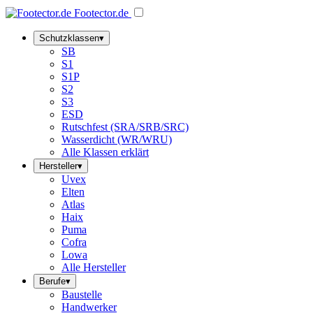
Footector
.de
Schutzklassen
▾
SB
S1
S1P
S2
S3
ESD
Rutschfest (SRA/SRB/SRC)
Wasserdicht (WR/WRU)
Alle Klassen erklärt
Hersteller
▾
Uvex
Elten
Atlas
Haix
Puma
Cofra
Lowa
Alle Hersteller
Berufe
▾
Baustelle
Handwerker