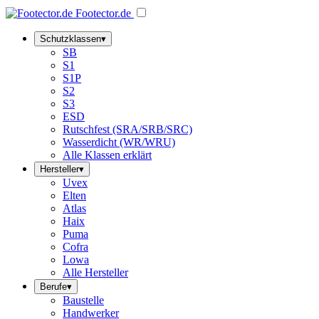
Footector
.de
Schutzklassen
▾
SB
S1
S1P
S2
S3
ESD
Rutschfest (SRA/SRB/SRC)
Wasserdicht (WR/WRU)
Alle Klassen erklärt
Hersteller
▾
Uvex
Elten
Atlas
Haix
Puma
Cofra
Lowa
Alle Hersteller
Berufe
▾
Baustelle
Handwerker