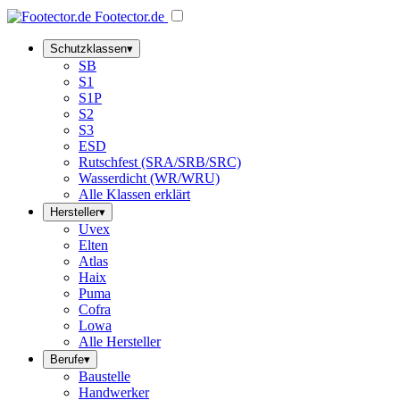
Footector
.de
Schutzklassen
▾
SB
S1
S1P
S2
S3
ESD
Rutschfest (SRA/SRB/SRC)
Wasserdicht (WR/WRU)
Alle Klassen erklärt
Hersteller
▾
Uvex
Elten
Atlas
Haix
Puma
Cofra
Lowa
Alle Hersteller
Berufe
▾
Baustelle
Handwerker