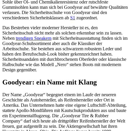
Sohle über Öl- und Chemikalienresistenz oder rutschfeste
Gummisohlen kann man sich bei Goodyear auf bewährte Qualitäten
verlassen. Die Sicherheitsschuhe von Goodyear sind den
verschiedenen Sicherheitsklassen ab
S1
zugeordnet.
Das Bestreben vieler moderner Hersteller ist es, den
Sicherheitsschuh nicht mehr als solchen erkennbar sein zu lassen.
Neben
trendigen Sneakern
mit Sicherheitsausstattung finden sich im
Goodyear-Schuhsortiment aber auch die Klassiker der
Arbeitsschuhe. Sie bestehen aus schwarzem robustem Leder und
haben den Berufsschuh-Look bisher gekennzeichnet haben.
Sicherheitssandalen mit durchbrochenem Oberleder oder klassische
Halbschuhe wie das Modell „Nero“ stehen Boots mit modernem
Design gegenüber.
Goodyear: ein Name mit Klang
Der Name „Goodyear“ begegnet einem im Laufe der neueren
Geschichte als Autohersteller, als Reifenhersteller oder Ort in
Amerika. Das Unternehmen hatte eine eigene Luftschiff-Abteilung,
stattete Apollo-Mondfähren mit Kautschukprodukten aus und baute
ein Experimentalflugzeug. Die „Goodyear Tire & Rubber
Company“ darf sich heute als drittgrößter Reifenhersteller der Welt
freuen, gut aufgestellt zu sein. Die Aktiengesellschaft hat ihren