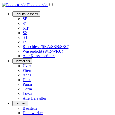
Footector
.de
Schutzklassen
▾
SB
S1
S1P
S2
S3
ESD
Rutschfest (SRA/SRB/SRC)
Wasserdicht (WR/WRU)
Alle Klassen erklärt
Hersteller
▾
Uvex
Elten
Atlas
Haix
Puma
Cofra
Lowa
Alle Hersteller
Berufe
▾
Baustelle
Handwerker