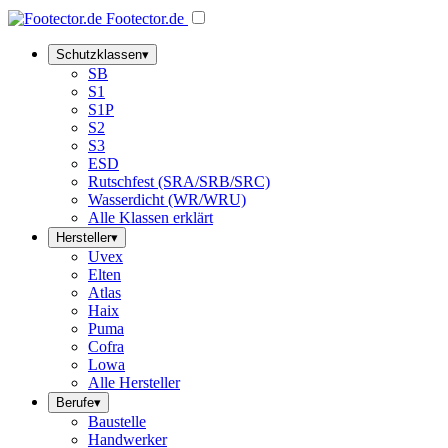
Footector
.de
Schutzklassen
▾
SB
S1
S1P
S2
S3
ESD
Rutschfest (SRA/SRB/SRC)
Wasserdicht (WR/WRU)
Alle Klassen erklärt
Hersteller
▾
Uvex
Elten
Atlas
Haix
Puma
Cofra
Lowa
Alle Hersteller
Berufe
▾
Baustelle
Handwerker