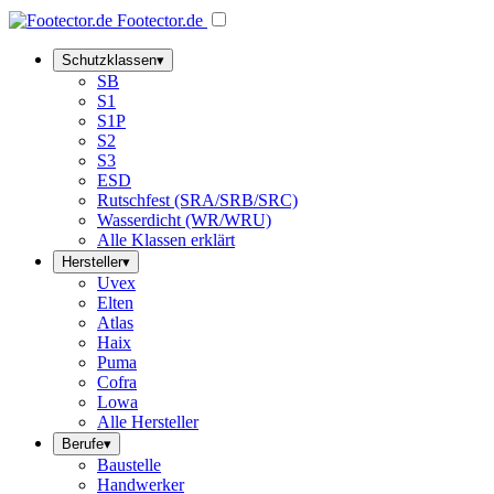
Footector
.de
Schutzklassen
▾
SB
S1
S1P
S2
S3
ESD
Rutschfest (SRA/SRB/SRC)
Wasserdicht (WR/WRU)
Alle Klassen erklärt
Hersteller
▾
Uvex
Elten
Atlas
Haix
Puma
Cofra
Lowa
Alle Hersteller
Berufe
▾
Baustelle
Handwerker