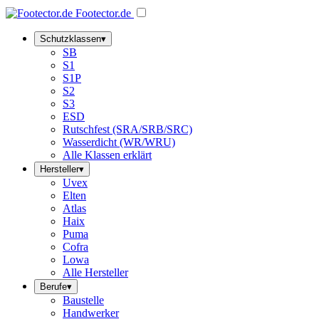
Footector
.de
Schutzklassen
▾
SB
S1
S1P
S2
S3
ESD
Rutschfest (SRA/SRB/SRC)
Wasserdicht (WR/WRU)
Alle Klassen erklärt
Hersteller
▾
Uvex
Elten
Atlas
Haix
Puma
Cofra
Lowa
Alle Hersteller
Berufe
▾
Baustelle
Handwerker